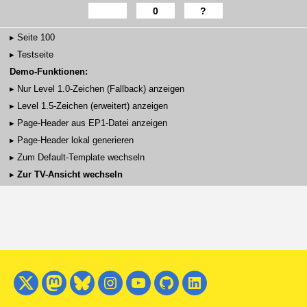
0
?
▸
Seite 100
▸
Testseite
Demo-Funktionen:
▸
Nur Level 1.0-Zeichen (Fallback) anzeigen
▸
Level 1.5-Zeichen (erweitert) anzeigen
▸
Page-Header aus EP1-Datei anzeigen
▸
Page-Header lokal generieren
▸
Zum Default-Template wechseln
▸
Zur TV-Ansicht wechseln
X
Mastodon
Bluesky
Instagram
YouTube
GitHub
LinkedIn