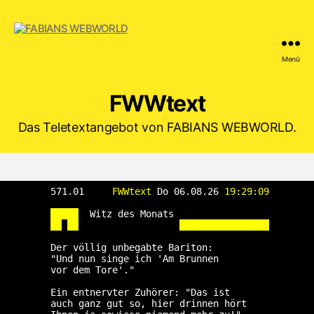
Menü
FABIANS
WEBWORLD
FWWtext
Das Teletextangebot von FABIANS WEBWORLD.
 571.01   
  FWWtext
Do 06.08.26 
19:29:09
Witz des Monats                 
 Der völlig unbegabte Bariton:          
 "Und nun singe ich 'Am Brunnen         
 vor dem Tore'."                        
 Ein entnervter Zuhörer: "Das ist       
 auch ganz gut so, hier drinnen hört    