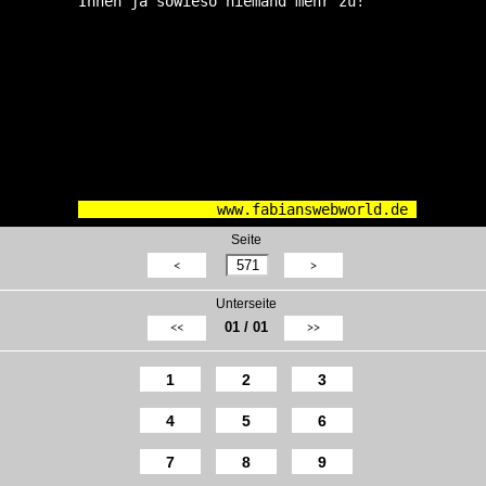
 Ihnen ja sowieso niemand mehr zu!"     
www.fabianswebworld.de
Seite
<
>
Unterseite
01 / 01
<<
>>
1
2
3
4
5
6
7
8
9