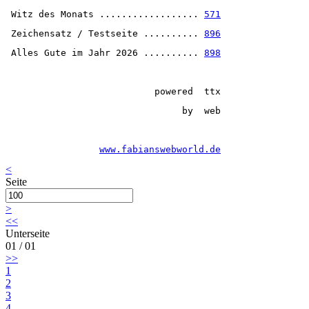
 Witz des Monats .................. 
571
 Zeichensatz / Testseite .......... 
896
Alles Gute im Jahr 2026 .......... 
898
powered
ttx 
     by
web 
www.fabianswebworld.de
<
Seite
>
<<
Unterseite
01 / 01
>>
1
2
3
4