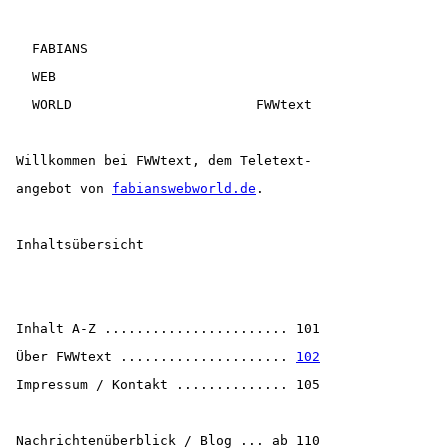
FABIANS                              
WEB                                  
WORLD                      
FWWtext  
 Willkommen bei 
FWWtext, 
dem Teletext-  
 angebot von 
fabianswebworld.de
.        
Inhaltsübersicht                       
 Inhalt A-Z ....................... 101 
 Über FWWtext ..................... 
102
 Impressum / Kontakt .............. 105 
 Nachrichtenüberblick / Blog 
... ab 110 